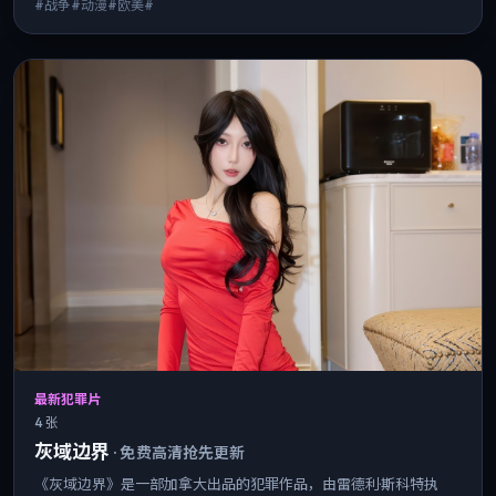
#战争#动漫#欧美#
最新犯罪片
4 张
灰域边界
·
免费高清抢先更新
《灰域边界》是一部加拿大出品的犯罪作品，由雷德利·斯科特执