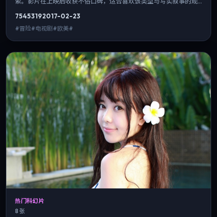
索。影片在上映后收获不俗口碑，适合喜欢该类型与写实叙事的观
众观看。
7545
319
2017-02-23
#冒险#电视剧#欧美#
热门科幻片
8 张