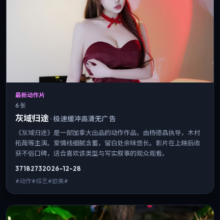
最新动作片
6 张
灰域归途
·
极速缓冲高清无广告
《灰域归途》是一部加拿大出品的动作作品，由杨德昌执导，木村
拓哉等主演。爱情线细腻含蓄，留白处余味悠长。影片在上映后收
获不俗口碑，适合喜欢该类型与写实叙事的观众观看。
3718
273
2026-12-28
#动作#综艺#欧美#