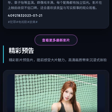
导，章子怡等主演。群像戏丰满，每个配角都有独立弧光。影片在
上映后收获不俗口碑，适合喜欢该类型与写实叙事的观众观看。
4092
183
2023-07-21
#犯罪#电视剧#欧美#
查看更多最新影片
精彩预告
精彩影片预告片，提前感受大片魅力，高清画质带来沉浸式体验