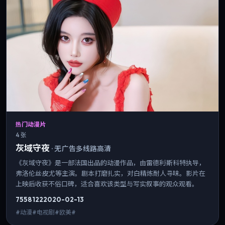
热门动漫片
4 张
灰域守夜
·
无广告多线路高清
《灰域守夜》是一部法国出品的动漫作品，由雷德利·斯科特执导，
弗洛伦丝·皮尤等主演。剧本打磨扎实，对白精炼耐人寻味。影片在
上映后收获不俗口碑，适合喜欢该类型与写实叙事的观众观看。
7558
122
2020-02-13
#动漫#电视剧#欧美#