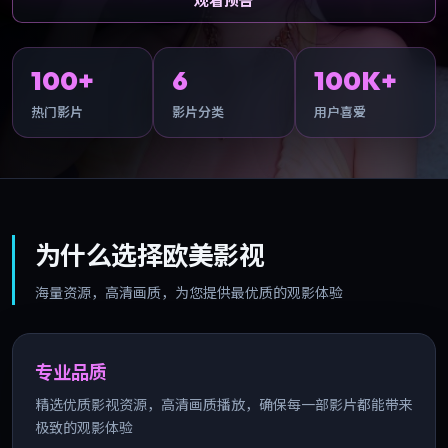
观看预告
100+
6
100K+
热门影片
影片分类
用户喜爱
为什么选择欧美影视
海量资源，高清画质，为您提供最优质的观影体验
专业品质
精选优质影视资源，高清画质播放，确保每一部影片都能带来
极致的观影体验